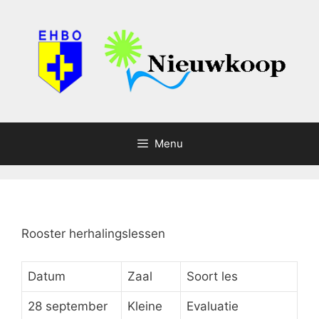
Ga
naar
de
inhoud
Menu
Rooster herhalingslessen
Datum
Zaal
Soort les
28 september
Kleine
Evaluatie